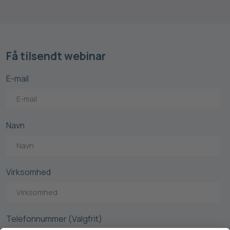
Få tilsendt webinar
E-mail
Navn
Virksomhed
Telefonnummer (Valgfrit)